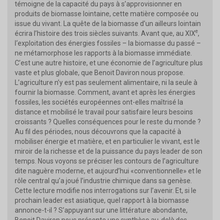
témoigne de la capacité du pays à s’approvisionner en
produits de biomasse lointaine, cette matière composée ou
issue du vivant. La quête de la biomasse d’un ailleurs lointain
e
écrira l’histoire des trois siècles suivants. Avant que, au XIX
,
l‘exploitation des énergies fossiles – la biomasse du passé –
ne métamorphose les rapports à la biomasse immédiate.
C’est une autre histoire, et une économie de l’agriculture plus
vaste et plus globale, que Benoit Daviron nous propose.
L’agriculture n’y est pas seulement alimentaire, ni la seule à
fournir la biomasse. Comment, avant et après les énergies
fossiles, les sociétés européennes ont-elles maîtrisé la
distance et mobilisé le travail pour satisfaire leurs besoins
croissants ? Quelles conséquences pour le reste du monde ?
Au fil des périodes, nous découvrons que la capacité à
mobiliser énergie et matière, et en particulier le vivant, est le
miroir de la richesse et de la puissance du pays leader de son
temps. Nous voyons se préciser les contours de l’agriculture
dite naguère moderne, et aujourd’hui «conventionnelle» et le
rôle central qu’a joué l’industrie chimique dans sa genèse.
Cette lecture modifie nos interrogations sur l’avenir. Et, si le
prochain leader est asiatique, quel rapport à la biomasse
annonce-t-il ? S’appuyant sur une littérature abondante,
Benoit Daviron nous présente une synthèse au-delà des