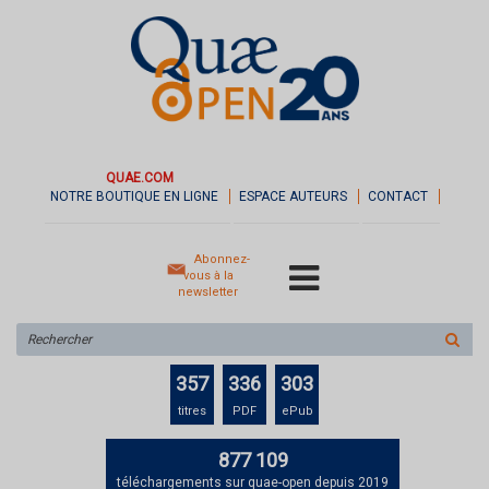
QUAE.COM
NOTRE BOUTIQUE EN LIGNE
ESPACE AUTEURS
CONTACT
Abonnez-
vous à la
newsletter
Rechercher
sur
le
357
336
303
site
titres
PDF
ePub
877 109
téléchargements sur quae-open depuis 2019