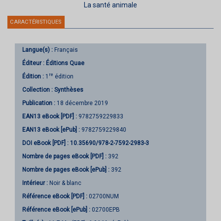
La santé animale
CARACTÉRISTIQUES
Langue(s) :
Français
Éditeur :
Éditions Quae
re
Édition :
1
édition
Collection :
Synthèses
Publication :
18 décembre 2019
EAN13 eBook [PDF] :
9782759229833
EAN13 eBook [ePub] :
9782759229840
DOI eBook [PDF] :
10.35690/978-2-7592-2983-3
Nombre de pages
eBook [PDF]
:
392
Nombre de pages
eBook [ePub]
:
392
Intérieur :
Noir & blanc
Référence eBook [PDF] :
02700NUM
Référence eBook [ePub] :
02700EPB