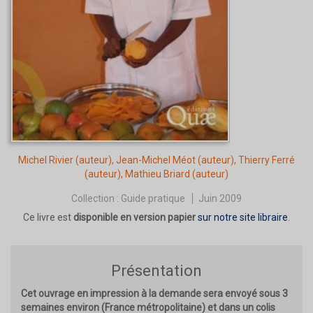
Michel Rivier
(auteur),
Jean-Michel Méot
(auteur),
Thierry Ferré
(auteur),
Mathieu Briard
(auteur)
Collection :
Guide pratique
Juin 2009
Ce livre est
disponible en version papier
sur notre site libraire
.
Présentation
Cet ouvrage en impression à la demande sera envoyé sous 3
semaines environ (France métropolitaine) et dans un colis