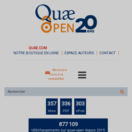
QUAE.COM
NOTRE BOUTIQUE EN LIGNE
ESPACE AUTEURS
CONTACT
Abonnez-
vous à la
newsletter
Rechercher
sur
le
357
336
303
site
titres
PDF
ePub
877 109
téléchargements sur quae-open depuis 2019