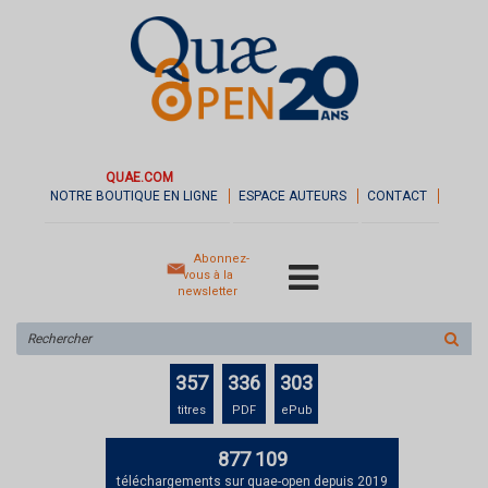
QUAE.COM
NOTRE BOUTIQUE EN LIGNE
ESPACE AUTEURS
CONTACT
Abonnez-
vous à la
newsletter
Rechercher
sur
le
357
336
303
site
titres
PDF
ePub
877 109
téléchargements sur quae-open depuis 2019