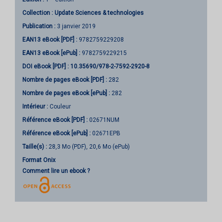
Collection :
Update Sciences & technologies
Publication :
3 janvier 2019
EAN13 eBook [PDF] :
9782759229208
EAN13 eBook [ePub] :
9782759229215
DOI eBook [PDF] :
10.35690/978-2-7592-2920-8
Nombre de pages
eBook [PDF]
:
282
Nombre de pages
eBook [ePub]
:
282
Intérieur :
Couleur
Référence eBook [PDF] :
02671NUM
Référence eBook [ePub] :
02671EPB
Taille(s) :
28,3 Mo (PDF), 20,6 Mo (ePub)
Format Onix
Comment lire un ebook ?