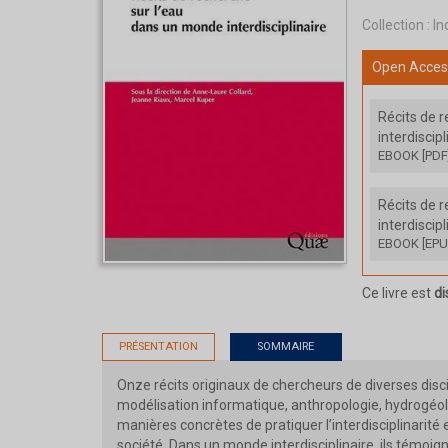
Collection :
In
Open Acces
Récits de 
interdiscip
EBOOK [PDF
Récits de 
interdiscip
EBOOK [EPU
Ce livre est
di
PRÉSENTATION
SOMMAIRE
Onze récits originaux de chercheurs de diverses disci
modélisation informatique, anthropologie, hydrogéolog
manières concrètes de pratiquer l’interdisciplinarit
société. Dans un monde interdisciplinaire, ils témoi