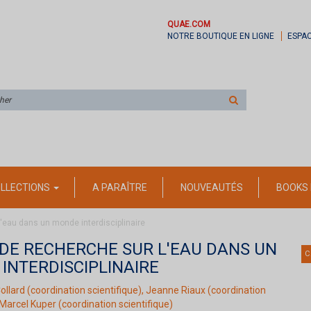
QUAE.COM
NOTRE BOUTIQUE EN LIGNE
ESPA
Rechercher
sur
le
site
LLECTIONS
A PARAÎTRE
NOUVEAUTÉS
BOOKS 
l'eau dans un monde interdisciplinaire
 DE RECHERCHE SUR L'EAU DANS UN
C
INTERDISCIPLINAIRE
ollard
(coordination scientifique),
Jeanne Riaux
(coordination
Marcel Kuper
(coordination scientifique)