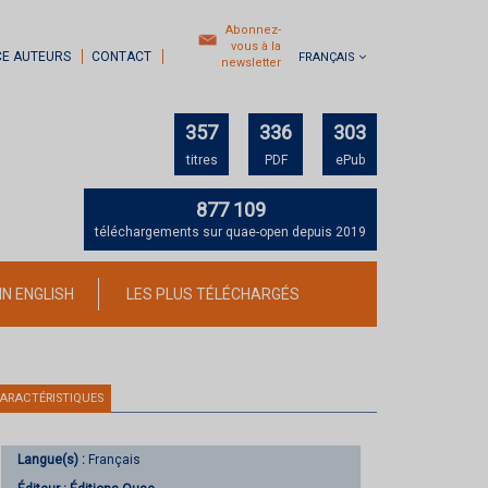
Abonnez-
vous à la
CE AUTEURS
CONTACT
FRANÇAIS
newsletter
357
336
303
titres
PDF
ePub
877 109
téléchargements sur quae-open depuis 2019
IN ENGLISH
LES PLUS TÉLÉCHARGÉS
ARACTÉRISTIQUES
Langue(s) :
Français