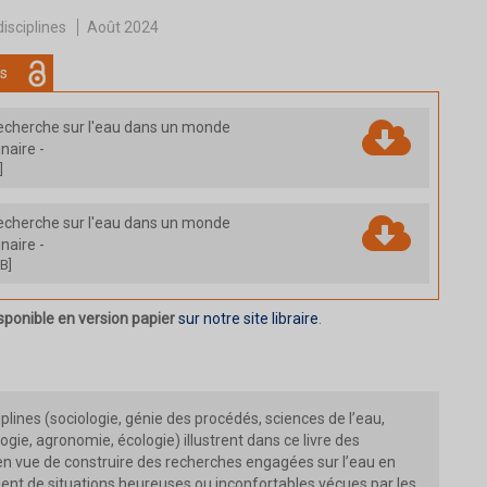
disciplines
Août 2024
s
recherche sur l'eau dans un monde
linaire
-
]
recherche sur l'eau dans un monde
linaire
-
B]
sponible en version papier
sur notre site libraire
.
plines (sociologie, génie des procédés, sciences de l’eau,
ie, agronomie, écologie) illustrent dans ce livre des
é en vue de construire des recherches engagées sur l’eau en
gnent de situations heureuses ou inconfortables vécues par les