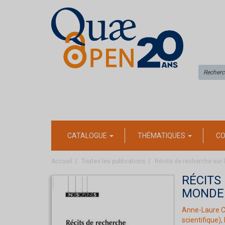
CATALOGUE
THÉMATIQUES
CO
Accueil
Toutes les publications
Récits de recherche sur 
RÉCITS
MONDE 
Anne-Laure C
scientifique),