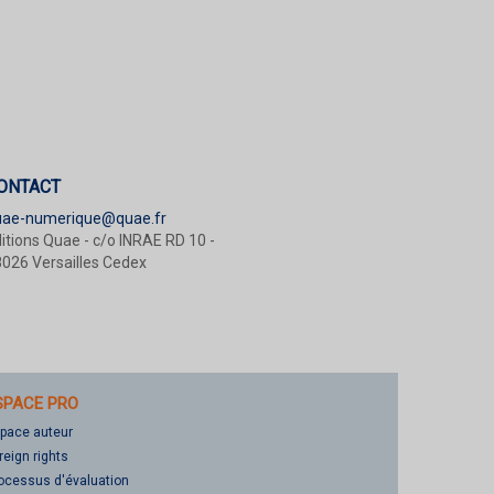
ONTACT
uae-numerique@quae.fr
itions Quae - c/o INRAE RD 10 -
026 Versailles Cedex
SPACE PRO
pace auteur
reign rights
ocessus d'évaluation