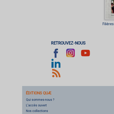
Filière
RETROUVEZ-NOUS
ÉDITIONS QUÆ
Qui sommes-nous ?
L'accès ouvert
Nos collections