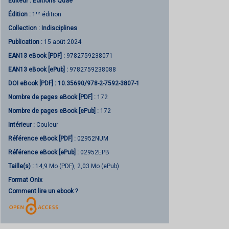
Éditeur :
Éditions Quae
re
Édition :
1
édition
Collection :
Indisciplines
Publication :
15 août 2024
EAN13 eBook [PDF] :
9782759238071
EAN13 eBook [ePub] :
9782759238088
DOI eBook [PDF] :
10.35690/978-2-7592-3807-1
Nombre de pages
eBook [PDF]
:
172
Nombre de pages
eBook [ePub]
:
172
Intérieur :
Couleur
Référence eBook [PDF] :
02952NUM
Référence eBook [ePub] :
02952EPB
Taille(s) :
14,9 Mo (PDF), 2,03 Mo (ePub)
Format Onix
Comment lire un ebook ?