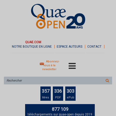
QUAE.COM
NOTRE BOUTIQUE EN LIGNE
ESPACE AUTEURS
CONTACT
Abonnez-
vous à la
newsletter
Rechercher
sur
le
357
336
303
site
titres
PDF
ePub
877 109
téléchargements sur quae-open depuis 2019