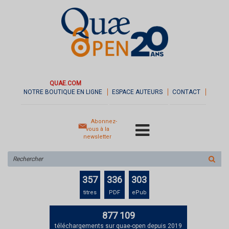
QUAE.COM
NOTRE BOUTIQUE EN LIGNE
ESPACE AUTEURS
CONTACT
Abonnez-
vous à la
newsletter
Rechercher
sur
le
357
336
303
site
titres
PDF
ePub
877 109
téléchargements sur quae-open depuis 2019