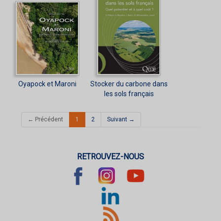
Oyapock et Maroni
Stocker du carbone dans
les sols français
(current)
← Précédent
1
2
Suivant →
RETROUVEZ-NOUS