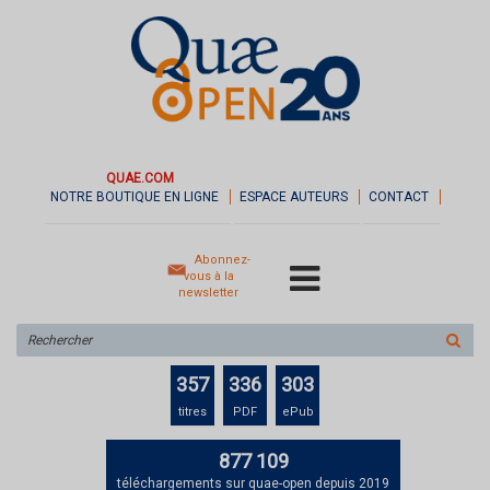
QUAE.COM
NOTRE BOUTIQUE EN LIGNE
ESPACE AUTEURS
CONTACT
Abonnez-
vous à la
newsletter
Rechercher
sur
le
357
336
303
site
titres
PDF
ePub
877 109
téléchargements sur quae-open depuis 2019