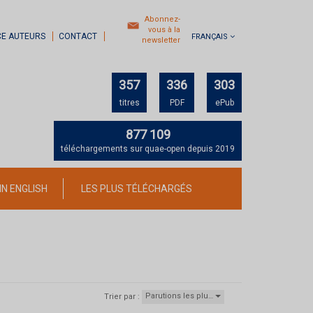
Abonnez-
vous à la
CE AUTEURS
CONTACT
FRANÇAIS
newsletter
357
336
303
titres
PDF
ePub
877 109
téléchargements sur quae-open depuis 2019
IN ENGLISH
LES PLUS TÉLÉCHARGÉS
Parutions les plu…
Trier par :