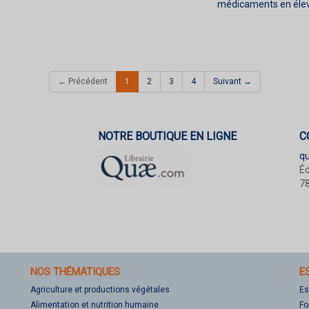
médicaments en éle
(current)
← Précédent
1
2
3
4
Suivant →
NOTRE BOUTIQUE EN LIGNE
C
q
Éd
78
NOS THÉMATIQUES
E
Agriculture et productions végétales
Es
Alimentation et nutrition humaine
Fo