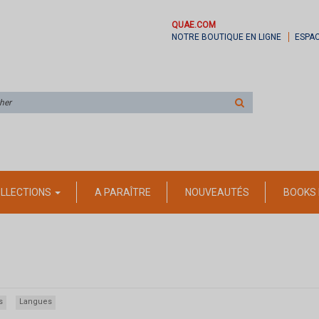
QUAE.COM
NOTRE BOUTIQUE EN LIGNE
ESPA
Rechercher
sur
le
site
LLECTIONS
A PARAÎTRE
NOUVEAUTÉS
BOOKS 
s
Langues