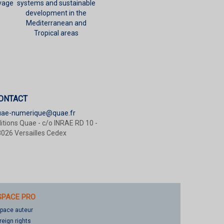
vage
systems and sustainable
development in the
Mediterranean and
Tropical areas
ONTACT
uae-numerique@quae.fr
itions Quae - c/o INRAE RD 10 -
026 Versailles Cedex
SPACE PRO
pace auteur
reign rights