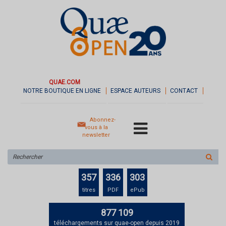
QUAE.COM
NOTRE BOUTIQUE EN LIGNE
ESPACE AUTEURS
CONTACT
Abonnez-
vous à la
newsletter
Rechercher
sur
le
357
336
303
site
titres
PDF
ePub
877 109
téléchargements sur quae-open depuis 2019