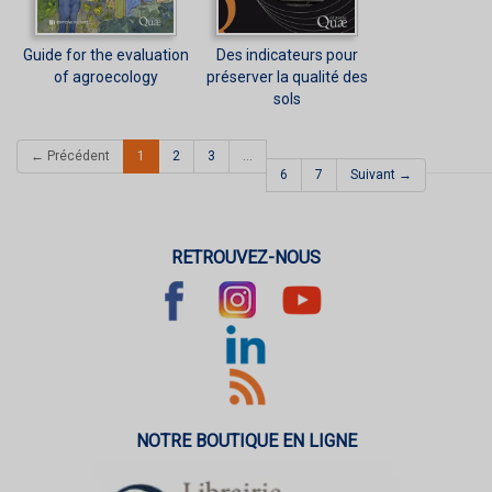
Guide for the evaluation
Des indicateurs pour
of agroecology
préserver la qualité des
sols
(current)
← Précédent
1
2
3
…
6
7
Suivant →
RETROUVEZ-NOUS
NOTRE BOUTIQUE EN LIGNE