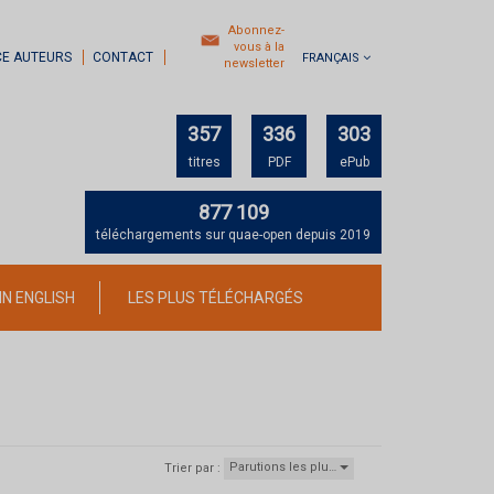
Abonnez-
vous à la
CE AUTEURS
CONTACT
FRANÇAIS
newsletter
357
336
303
titres
PDF
ePub
877 109
téléchargements sur quae-open depuis 2019
IN ENGLISH
LES PLUS TÉLÉCHARGÉS
Parutions les plu…
Trier par :