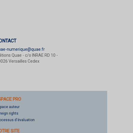
ONTACT
uae-numerique@quae.fr
itions Quae - c/o INRAE RD 10 -
026 Versailles Cedex
SPACE PRO
pace auteur
reign rights
ocessus d'évaluation
OTRE SITE