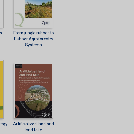
on
From jungle rubber to
Rubber Agroforestry
Systems
ategy
Artificialized land and
land take