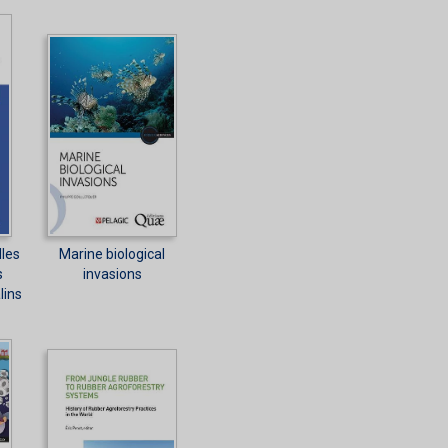
lles
Marine biological
s
invasions
lins