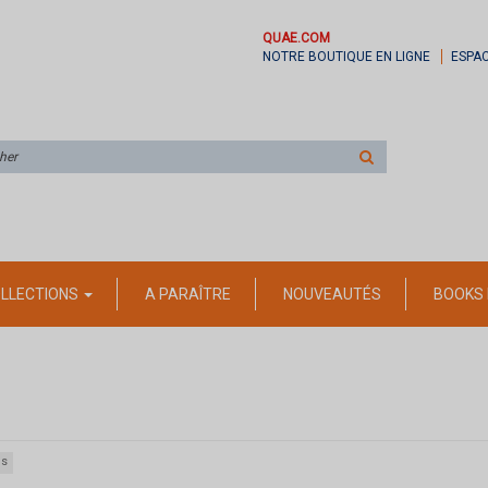
QUAE.COM
NOTRE BOUTIQUE EN LIGNE
ESPA
Rechercher
sur
le
site
LLECTIONS
A PARAÎTRE
NOUVEAUTÉS
BOOKS 
es