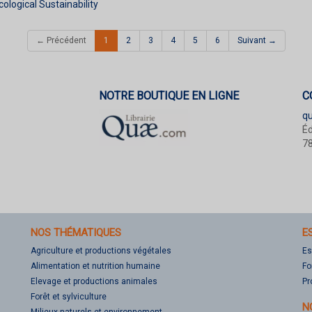
cological Sustainability
(current)
← Précédent
1
2
3
4
5
6
Suivant →
NOTRE BOUTIQUE EN LIGNE
C
q
Éd
78
NOS THÉMATIQUES
E
Agriculture et productions végétales
Es
Alimentation et nutrition humaine
Fo
Elevage et productions animales
Pr
Forêt et sylviculture
N