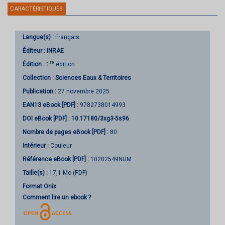
CARACTÉRISTIQUES
Langue(s) :
Français
Éditeur :
INRAE
re
Édition :
1
édition
Collection :
Sciences Eaux & Territoires
Publication :
27 novembre 2025
EAN13 eBook [PDF] :
9782738014993
DOI eBook [PDF] :
10.17180/3xg3-5s96
Nombre de pages
eBook [PDF]
:
80
Intérieur :
Couleur
Référence eBook [PDF] :
10202549NUM
Taille(s) :
17,1 Mo (PDF)
Format Onix
Comment lire un ebook ?