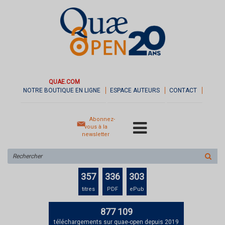
QUAE.COM
NOTRE BOUTIQUE EN LIGNE
ESPACE AUTEURS
CONTACT
Abonnez-
vous à la
newsletter
Rechercher
sur
le
357
336
303
site
titres
PDF
ePub
877 109
téléchargements sur quae-open depuis 2019