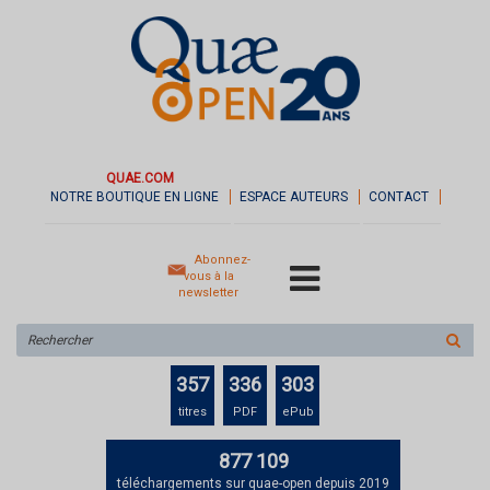
QUAE.COM
NOTRE BOUTIQUE EN LIGNE
ESPACE AUTEURS
CONTACT
Abonnez-
vous à la
newsletter
Rechercher
sur
le
357
336
303
site
titres
PDF
ePub
877 109
téléchargements sur quae-open depuis 2019