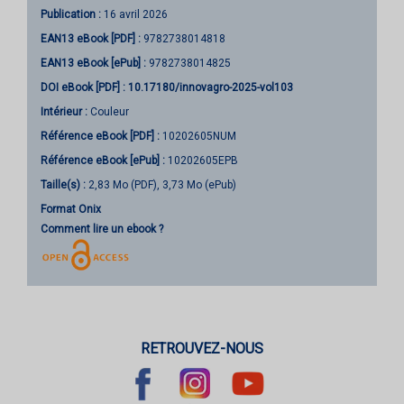
Publication :
16 avril 2026
EAN13 eBook [PDF] :
9782738014818
EAN13 eBook [ePub] :
9782738014825
DOI eBook [PDF] :
10.17180/innovagro-2025-vol103
Intérieur :
Couleur
Référence eBook [PDF] :
10202605NUM
Référence eBook [ePub] :
10202605EPB
Taille(s) :
2,83 Mo (PDF), 3,73 Mo (ePub)
Format Onix
Comment lire un ebook ?
RETROUVEZ-NOUS