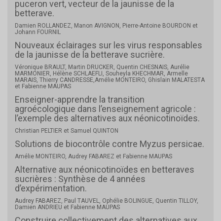
puceron vert, vecteur de la jaunisse de la
betterave.
Damien ROLLANDEZ, Manon AVIGNON, Pierre-Antoine BOURDON et
Johann FOURNIL
Nouveaux éclairages sur les virus responsables
de la jaunisse de la betterave sucrière.
Véronique BRAULT, Martin DRUCKER, Quentin CHESNAIS, Aurélie
MARMONIER, Hélène SCHLAEFLI, Souheyla KHECHMAR, Armelle
MARAIS, Thierry CANDRESSE,Amélie MONTEIRO, Ghislain MALATESTA
et Fabienne MAUPAS
Enseigner-apprendre la transition
agroécologique dans l’enseignement agricole :
l’exemple des alternatives aux néonicotinoïdes.
Christian PELTIER et Samuel QUINTON
Solutions de biocontrôle contre Myzus persicae.
Amélie MONTEIRO, Audrey FABAREZ et Fabienne MAUPAS
Alternative aux néonicotinoïdes en betteraves
sucrières : Synthèse de 4 années
d’expérimentation.
Audrey FABAREZ, Paul TAUVEL, Ophélie BOLINGUE, Quentin TILLOY,
Damien ANDRIEU et Fabienne MAUPAS
Construire collectivement des alternatives aux