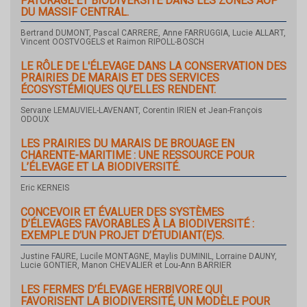
PÂTURAGE ET BIODIVERSITÉ DANS LES ZONES AOP
DU MASSIF CENTRAL.
Bertrand DUMONT, Pascal CARRERE, Anne FARRUGGIA, Lucie ALLART,
Vincent OOSTVOGELS et Raimon RIPOLL-BOSCH
LE RÔLE DE L'ÉLEVAGE DANS LA CONSERVATION DES
PRAIRIES DE MARAIS ET DES SERVICES
ÉCOSYSTÉMIQUES QU’ELLES RENDENT.
Servane LEMAUVIEL-LAVENANT, Corentin IRIEN et Jean-François
ODOUX
LES PRAIRIES DU MARAIS DE BROUAGE EN
CHARENTE-MARITIME : UNE RESSOURCE POUR
L’ÉLEVAGE ET LA BIODIVERSITÉ.
Eric KERNEIS
CONCEVOIR ET ÉVALUER DES SYSTÈMES
D’ÉLEVAGES FAVORABLES À LA BIODIVERSITÉ :
EXEMPLE D’UN PROJET D’ÉTUDIANT(E)S.
Justine FAURE, Lucile MONTAGNE, Maylis DUMINIL, Lorraine DAUNY,
Lucie GONTIER, Manon CHEVALIER et Lou-Ann BARRIER
LES FERMES D’ÉLEVAGE HERBIVORE QUI
FAVORISENT LA BIODIVERSITÉ, UN MODÈLE POUR