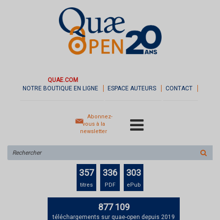
QUAE.COM
NOTRE BOUTIQUE EN LIGNE
ESPACE AUTEURS
CONTACT
Abonnez-
vous à la
newsletter
Rechercher
sur
le
357
336
303
site
titres
PDF
ePub
877 109
téléchargements sur quae-open depuis 2019