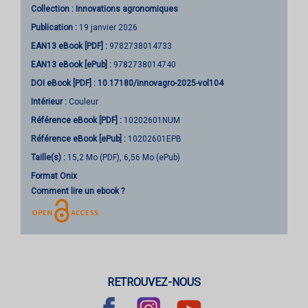
Collection :
Innovations agronomiques
Publication :
19 janvier 2026
EAN13 eBook [PDF] :
9782738014733
EAN13 eBook [ePub] :
9782738014740
DOI eBook [PDF] :
10.17180/innovagro-2025-vol104
Intérieur :
Couleur
Référence eBook [PDF] :
10202601NUM
Référence eBook [ePub] :
10202601EPB
Taille(s) :
15,2 Mo (PDF), 6,56 Mo (ePub)
Format Onix
Comment lire un ebook ?
RETROUVEZ-NOUS