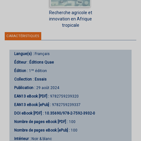
Recherche agricole et
innovation en Afrique
tropicale
CARACTÉRISTIQUES
Langue(s) :
Français
Éditeur :
Éditions Quae
re
Édition :
1
édition
Collection :
Essais
Publication :
29 août 2024
EAN13 eBook [PDF] :
9782759239320
EAN13 eBook [ePub] :
9782759239337
DOI eBook [PDF] :
10.35690/978-2-7592-3932-0
Nombre de pages
eBook [PDF]
:
100
Nombre de pages
eBook [ePub]
:
100
Intérieur :
Noir & blanc