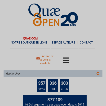
QUAE.COM
NOTRE BOUTIQUE EN LIGNE
ESPACE AUTEURS
CONTACT
Abonnez-
vous à la
newsletter
Rechercher
sur
le
357
336
303
site
titres
PDF
ePub
877 109
téléchargements sur quae-open depuis 2019