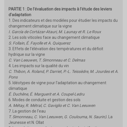
PARTIE 1 : De l’évaluation des impacts à l’étude des leviers
d’adaptation
1. Des indicateurs et des modèles pour étudier les impacts du
changement climatique sur la vigne
I. García de Cortázar-Atauri, M. Launay et R. Le Roux
2. Les sols viticoles face au changement climatique
S. Follain, É. Fayolle et A. Quiquerez
3. Effets de l’élévation des températures et du déficit
hydrique sur la vigne
C. Van Leeuwen, T. Simonneau et C. Delmas
4. Les impacts sur la qualité du vin
C. Thibon, A. Roland, P. Darriet, P.-L. Teissèdre, M. Jourdes et A.
Pons
5. Idéotypes de vigne pour l’adaptation au changement
climatique
É. Duchêne, É. Marguerit et A. Coupel-Ledru
6. Modes de conduite et gestion des sols
A. Métay, R. Métral, C. Gaviglio et C. Van Leeuwen
7. La gestion de l’eau
T. Simonneau, C. Van Leeuwen, G. Coulouma, N. Saurin,
I. La
Jeunesse et N. Ollat