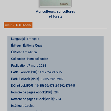
Agriculteurs, agricultures
et forêts
CARACTÉRISTIQUES
Langue(s) :
Français
Éditeur :
Éditions Quae
re
Édition :
1
édition
Collection :
Hors collection
Publication :
7 mars 2024
EAN13 eBook [PDF] :
9782759237975
EAN13 eBook [ePub] :
9782759237982
DOI eBook [PDF] :
10.35690/978-2-7592-3797-5
Nombre de pages
eBook [PDF]
:
284
Nombre de pages
eBook [ePub]
:
284
Intérieur :
Couleur