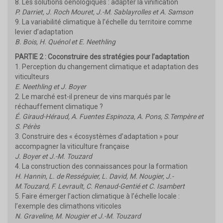
8. Les solutions oenologiques : adapter la vinification
P. Darriet, J. Roch Mouret, J.-M. Sablayrolles et A. Samson
9. La variabilité climatique à l’échelle du territoire comme
levier d’adaptation
B. Bois, H. Quénol et E. Neethling
PARTIE 2 : Coconstruire des stratégies pour l’adaptation
1. Perception du changement climatique et adaptation des
viticulteurs
E. Neethling et J. Boyer
2. Le marché est-il preneur de vins marqués par le
réchauffement climatique ?
É. Giraud-Héraud, A. Fuentes Espinoza, A. Pons, S.Tempère et
S. Pérès
3. Construire des « écosystèmes d’adaptation » pour
accompagner la viticulture française
J. Boyer et J.-M. Touzard
4. La construction des connaissances pour la formation
H. Hannin, L. de Rességuier, L. David, M. Nougier, J.-
M.Touzard, F. Levrault, C. Renaud-Gentié et C. Isambert
5. Faire émerger l’action climatique à l’échelle locale :
l’exemple des climathons viticoles
N. Graveline, M. Nougier et J.-M. Touzard