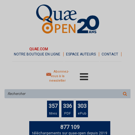
QUAE.COM
NOTRE BOUTIQUE EN LIGNE
ESPACE AUTEURS
CONTACT
Abonnez-
vous à la
newsletter
Rechercher
sur
le
357
336
303
site
titres
PDF
ePub
877 109
téléchargements sur quae-open depuis 2019