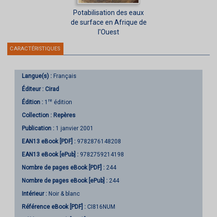
Potabilisation des eaux
de surface en Afrique de
l'Ouest
CARACTÉRISTIQUES
Langue(s) :
Français
Éditeur :
Cirad
re
Édition :
1
édition
Collection :
Repères
Publication :
1 janvier 2001
EAN13 eBook [PDF] :
9782876148208
EAN13 eBook [ePub] :
9782759214198
Nombre de pages
eBook [PDF]
:
244
Nombre de pages
eBook [ePub]
:
244
Intérieur :
Noir & blanc
Référence eBook [PDF] :
CI816NUM