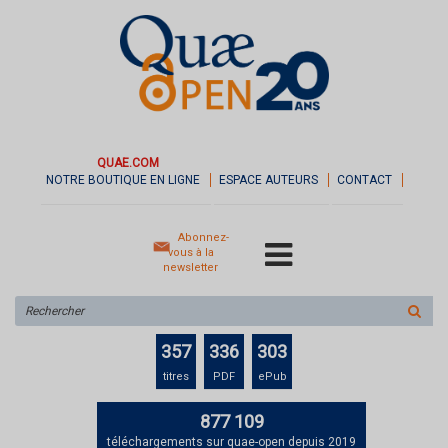
QUAE.COM
NOTRE BOUTIQUE EN LIGNE
ESPACE AUTEURS
CONTACT
Abonnez-
vous à la
newsletter
Rechercher
sur
le
357
336
303
site
titres
PDF
ePub
877 109
téléchargements sur quae-open depuis 2019