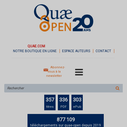
QUAE.COM
NOTRE BOUTIQUE EN LIGNE
ESPACE AUTEURS
CONTACT
Abonnez-
vous à la
newsletter
Rechercher
sur
le
357
336
303
site
titres
PDF
ePub
877 109
téléchargements sur quae-open depuis 2019