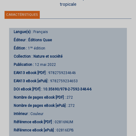
tropicale
CARACTÉRISTIQUES
Langue(s) :
Français
Éditeur :
Éditions Quae
re
Édition :
1
édition
Collection :
Nature et société
Publication :
12 mai 2022
EAN13 eBook [PDF] :
9782759234646
EAN13 eBook [ePub] :
9782759234653
DOI eBook [PDF] :
10.35690/978-2-7592-3464-6
Nombre de pages
eBook [PDF]
:
272
Nombre de pages
eBook [ePub]
:
272
Intérieur :
Couleur
Référence eBook [PDF] :
02816NUM
Référence eBook [ePub] :
02816EPB