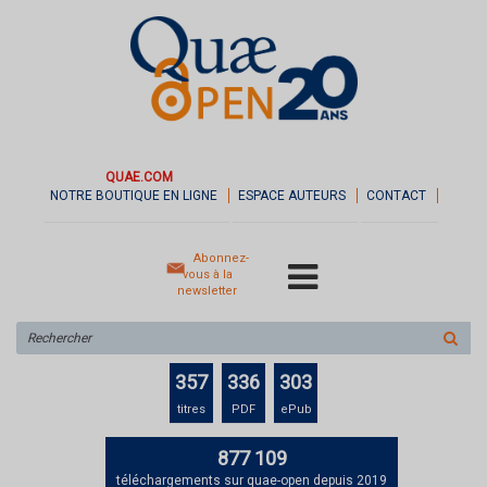
QUAE.COM
NOTRE BOUTIQUE EN LIGNE
ESPACE AUTEURS
CONTACT
Abonnez-
vous à la
newsletter
Rechercher
sur
le
357
336
303
site
titres
PDF
ePub
877 109
téléchargements sur quae-open depuis 2019