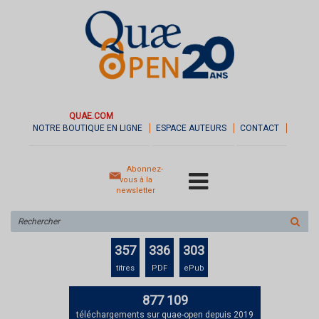
QUAE.COM
NOTRE BOUTIQUE EN LIGNE
ESPACE AUTEURS
CONTACT
Abonnez-
vous à la
newsletter
Rechercher
sur
le
357
336
303
site
titres
PDF
ePub
877 109
téléchargements sur quae-open depuis 2019