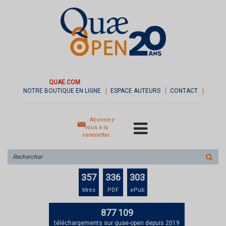
QUAE.COM
NOTRE BOUTIQUE EN LIGNE
ESPACE AUTEURS
CONTACT
Abonnez-
vous à la
newsletter
Rechercher
sur
le
357
336
303
site
titres
PDF
ePub
877 109
téléchargements sur quae-open depuis 2019