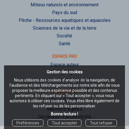
Milieux naturels et environnement
Pays du sud
Pêche - Ressources aquatiques et aquacoles
Sciences de la vie et de la terre
Société
Santé
ESPACE PRO
Espace auteur
Gestion des cookies
Foreign rights
Processus d'évaluation
Nous utilisons des cookies d’analyse de la navigation, de
l’audience et des téléchargements sur notre site afin de vous
proposer la meilleure expérience possible et des contenus
NOTRE SITE
pertinents. En cliquant sur « Tout accepter », vous nous
Quae © 2019
autorisez à utiliser ces cookies. Vous êtes libre également de
les refuser ou de les personnaliser.
Mentions légales
Bonne lecture !
Déclaration d'accessibilité
Préférences
Tout accepter
Tout refuser