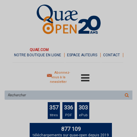
QUAE.COM
NOTRE BOUTIQUE EN LIGNE
ESPACE AUTEURS
CONTACT
Abonnez-
vous à la
newsletter
Rechercher
sur
le
357
336
303
site
titres
PDF
ePub
877 109
téléchargements sur quae-open depuis 2019