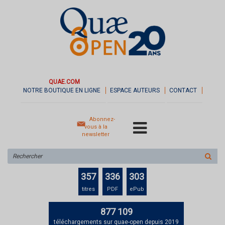
QUAE.COM
NOTRE BOUTIQUE EN LIGNE
ESPACE AUTEURS
CONTACT
Abonnez-
vous à la
newsletter
Rechercher
sur
le
357
336
303
site
titres
PDF
ePub
877 109
téléchargements sur quae-open depuis 2019