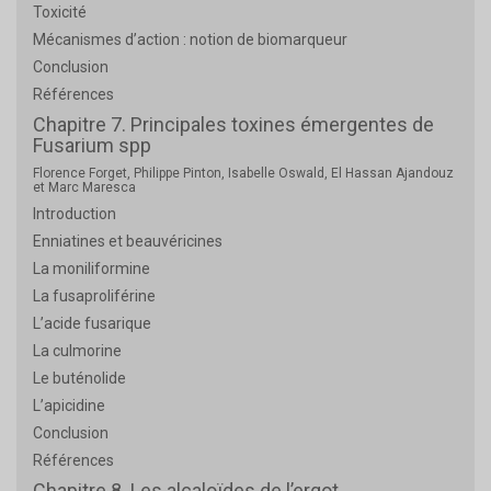
Toxicité
Mécanismes d’action : notion de biomarqueur
Conclusion
Références
Chapitre 7. Principales toxines émergentes de
Fusarium spp
Florence Forget, Philippe Pinton, Isabelle Oswald, El Hassan Ajandouz
et Marc Maresca
Introduction
Enniatines et beauvéricines
La moniliformine
La fusaproliférine
L’acide fusarique
La culmorine
Le buténolide
L’apicidine
Conclusion
Références
Chapitre 8. Les alcaloïdes de l’ergot