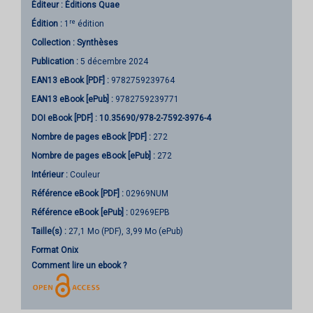
Éditeur :
Éditions Quae
re
Édition :
1
édition
Collection :
Synthèses
Publication :
5 décembre 2024
EAN13 eBook [PDF] :
9782759239764
EAN13 eBook [ePub] :
9782759239771
DOI eBook [PDF] :
10.35690/978-2-7592-3976-4
Nombre de pages
eBook [PDF]
:
272
Nombre de pages
eBook [ePub]
:
272
Intérieur :
Couleur
Référence eBook [PDF] :
02969NUM
Référence eBook [ePub] :
02969EPB
Taille(s) :
27,1 Mo (PDF), 3,99 Mo (ePub)
Format Onix
Comment lire un ebook ?