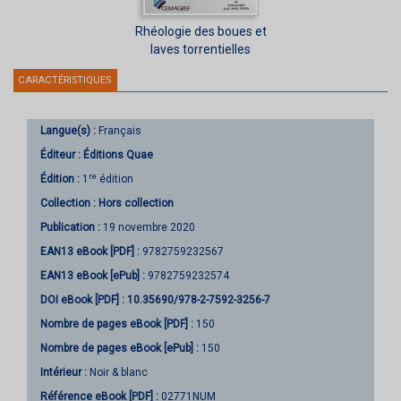
Rhéologie des boues et
laves torrentielles
CARACTÉRISTIQUES
Langue(s) :
Français
Éditeur :
Éditions Quae
re
Édition :
1
édition
Collection :
Hors collection
Publication :
19 novembre 2020
EAN13 eBook [PDF] :
9782759232567
EAN13 eBook [ePub] :
9782759232574
DOI eBook [PDF] :
10.35690/978-2-7592-3256-7
Nombre de pages
eBook [PDF]
:
150
Nombre de pages
eBook [ePub]
:
150
Intérieur :
Noir & blanc
Référence eBook [PDF] :
02771NUM