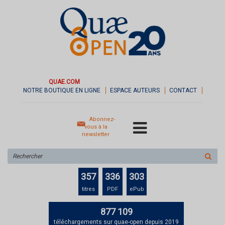
QUAE.COM
NOTRE BOUTIQUE EN LIGNE
ESPACE AUTEURS
CONTACT
Abonnez-
vous à la
newsletter
Rechercher
sur
le
357
336
303
site
titres
PDF
ePub
877 109
téléchargements sur quae-open depuis 2019