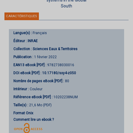
South
CARACTÉRISTIQUES
Langue(s) :
Français
Éditeur :
INRAE
Collection :
Sciences Eaux & Territoires
Publication :
1 février 2022
EAN13 eBook [PDF] :
9782738030016
DOI eBook [PDF] :
10.17180/sxy4-z050
Nombre de pages
eBook [PDF]
:
80
Intérieur :
Couleur
Référence eBook [PDF] :
10202238NUM
Taille(s) :
21,6 Mo (PDF)
Format Onix
Comment lire un ebook ?