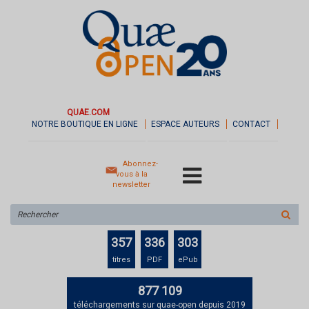
QUAE.COM
NOTRE BOUTIQUE EN LIGNE
ESPACE AUTEURS
CONTACT
Abonnez-
vous à la
newsletter
Rechercher
sur
le
357
336
303
site
titres
PDF
ePub
877 109
téléchargements sur quae-open depuis 2019