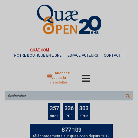
QUAE.COM
NOTRE BOUTIQUE EN LIGNE
ESPACE AUTEURS
CONTACT
Abonnez-
vous à la
newsletter
Rechercher
sur
le
357
336
303
site
titres
PDF
ePub
877 109
téléchargements sur quae-open depuis 2019