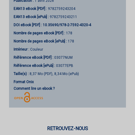
Publication :
1 avril 2026
EAN13 eBook [PDF] :
9782759243204
EAN13 eBook [ePub] :
9782759243211
DOI eBook [PDF] :
10.35690/978-2-7592-4320-4
Nombre de pages
eBook [PDF]
:
178
Nombre de pages
eBook [ePub]
:
178
Intérieur :
Couleur
Référence eBook [PDF] :
03077NUM
Référence eBook [ePub] :
03077EPB
Taille(s) :
8,37 Mo (PDF), 8,34 Mo (ePub)
Format Onix
Comment lire un ebook ?
RETROUVEZ-NOUS