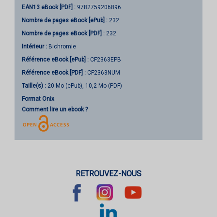
EAN13 eBook [PDF] :
9782759206896
Nombre de pages
eBook [ePub]
:
232
Nombre de pages
eBook [PDF]
:
232
Intérieur :
Bichromie
Référence eBook [ePub] :
CF2363EPB
Référence eBook [PDF] :
CF2363NUM
Taille(s) :
20 Mo (ePub), 10,2 Mo (PDF)
Format Onix
Comment lire un ebook ?
RETROUVEZ-NOUS