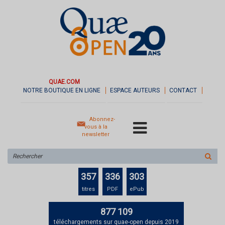
QUAE.COM
NOTRE BOUTIQUE EN LIGNE
ESPACE AUTEURS
CONTACT
Abonnez-
vous à la
newsletter
Rechercher
sur
le
357
336
303
site
titres
PDF
ePub
877 109
téléchargements sur quae-open depuis 2019