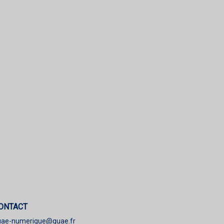
ONTACT
uae-numerique@quae.fr