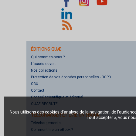
ÉDITIONS QUÆ
Qui sommes-nous ?
L'accès ouvert
Nos collections
Protection de vos données personnelles - RGPD
CGU
Contact
Conseil scientifique et éditorial
QUAE RECRUTE
Nous utilisons des cookies d’analyse de la navigation, de l’audienc
TÉLÉCHARGER ET LIRE UN EBOOK
Tout accepter », vous nous
Téléchargements
Comment lire un eBook ?