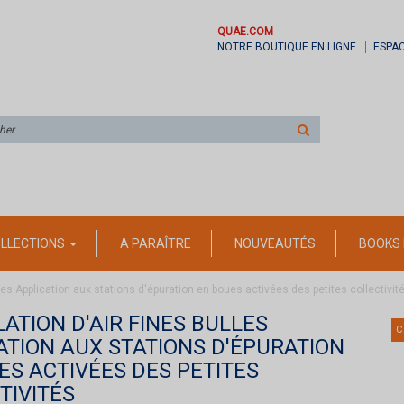
QUAE.COM
NOTRE BOUTIQUE EN LIGNE
ESPA
Rechercher
sur
le
site
LLECTIONS
A PARAÎTRE
NOUVEAUTÉS
BOOKS 
ulles Application aux stations d'épuration en boues activées des petites collectivit
LATION D'AIR FINES BULLES
C
ATION AUX STATIONS D'ÉPURATION
ES ACTIVÉES DES PETITES
TIVITÉS