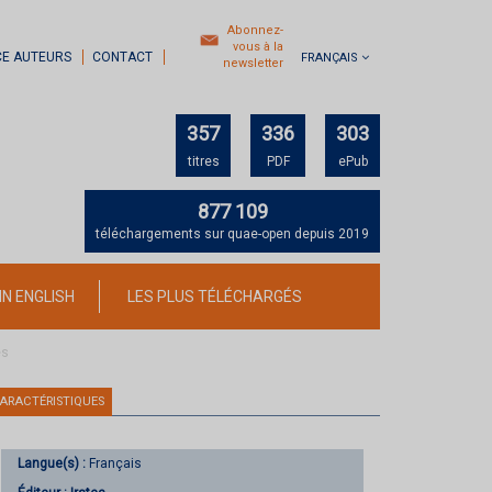
Abonnez-
vous à la
CE AUTEURS
CONTACT
FRANÇAIS
newsletter
357
336
303
titres
PDF
ePub
877 109
téléchargements sur quae-open depuis 2019
IN ENGLISH
LES PLUS TÉLÉCHARGÉS
és
ARACTÉRISTIQUES
Langue(s) :
Français