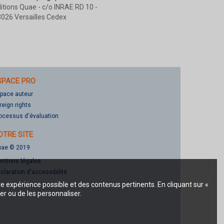
itions Quae - c/o INRAE RD 10 -
026 Versailles Cedex
SPACE PRO
pace auteur
reign rights
ocessus d'évaluation
OTRE SITE
ae © 2019
ntions légales
claration d'accessibilité
re expérience possible et des contenus pertinents. En cliquant sur «
er ou de les personnaliser.