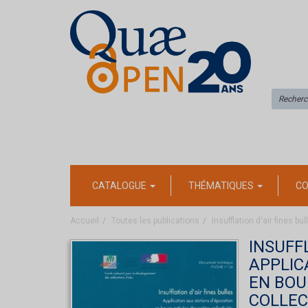
CATALOGUE
THÉMATIQUES
CO
Accueil
Toutes les publications
Insufflation d'air fines b
INSUFF
APPLIC
EN BOU
COLLEC