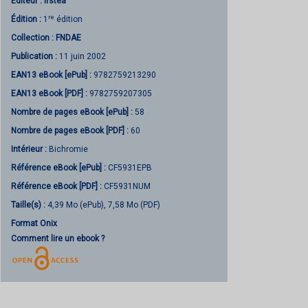
Éditeur :
Irstea
re
Édition :
1
édition
Collection :
FNDAE
Publication :
11 juin 2002
EAN13 eBook [ePub] :
9782759213290
EAN13 eBook [PDF] :
9782759207305
Nombre de pages
eBook [ePub]
:
58
Nombre de pages
eBook [PDF]
:
60
Intérieur :
Bichromie
Référence eBook [ePub] :
CF5931EPB
Référence eBook [PDF] :
CF5931NUM
Taille(s) :
4,39 Mo (ePub), 7,58 Mo (PDF)
Format Onix
Comment lire un ebook ?