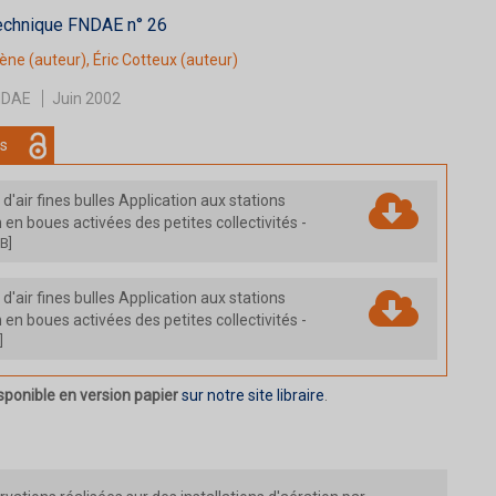
echnique FNDAE n° 26
hène
(auteur),
Éric Cotteux
(auteur)
NDAE
Juin 2002
s
n d'air fines bulles Application aux stations
 en boues activées des petites collectivités
-
B]
n d'air fines bulles Application aux stations
 en boues activées des petites collectivités
-
]
sponible en version papier
sur notre site libraire
.