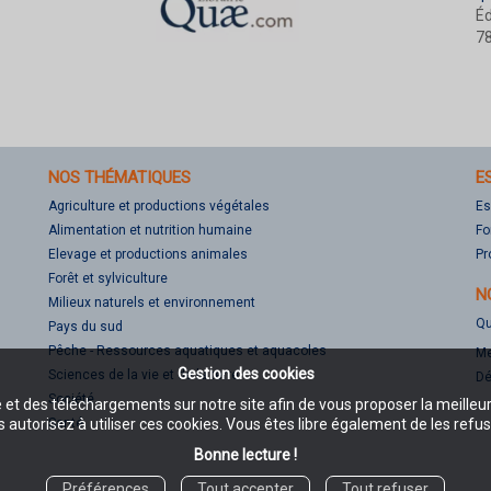
Éd
78
NOS THÉMATIQUES
E
Agriculture et productions végétales
Es
Alimentation et nutrition humaine
Fo
Elevage et productions animales
Pr
Forêt et sylviculture
N
Milieux naturels et environnement
Qu
Pays du sud
Pêche - Ressources aquatiques et aquacoles
Me
Gestion des cookies
Sciences de la vie et de la terre
Dé
Société
e et des téléchargements sur notre site afin de vous proposer la meilleu
Santé
 autorisez à utiliser ces cookies. Vous êtes libre également de les refus
Bonne lecture !
Préférences
Tout accepter
Tout refuser