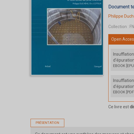
Document t
Philippe Duc
Collection :
F
Open Acces
Insufflatio
d'épuration
EBOOK [EPU
Insufflatio
d'épuration
EBOOK [PDF
Ce livre est
di
PRÉSENTATION