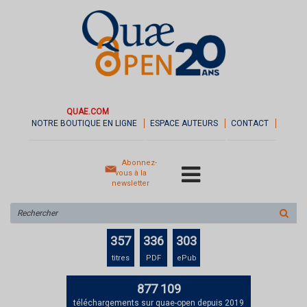
QUAE.COM
NOTRE BOUTIQUE EN LIGNE
ESPACE AUTEURS
CONTACT
Abonnez-
vous à la
newsletter
Rechercher
sur
le
357
336
303
site
titres
PDF
ePub
877 109
téléchargements sur quae-open depuis 2019