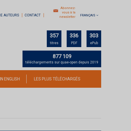
Abonnez-
vous à la
CE AUTEURS
CONTACT
FRANÇAIS
newsletter
357
336
303
titres
PDF
ePub
877 109
téléchargements sur quae-open depuis 2019
IN ENGLISH
LES PLUS TÉLÉCHARGÉS