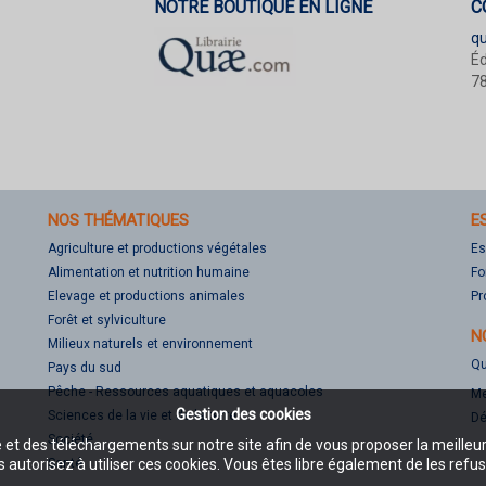
NOTRE BOUTIQUE EN LIGNE
C
q
Éd
78
NOS THÉMATIQUES
E
Agriculture et productions végétales
Es
Alimentation et nutrition humaine
Fo
Elevage et productions animales
Pr
Forêt et sylviculture
N
Milieux naturels et environnement
Qu
Pays du sud
Pêche - Ressources aquatiques et aquacoles
Me
Gestion des cookies
Sciences de la vie et de la terre
Dé
Société
e et des téléchargements sur notre site afin de vous proposer la meilleu
Santé
 autorisez à utiliser ces cookies. Vous êtes libre également de les refus