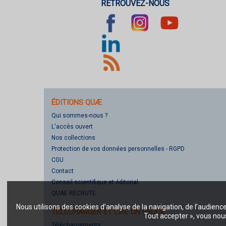
RETROUVEZ-NOUS
ÉDITIONS QUÆ
Qui sommes-nous ?
L'accès ouvert
Nos collections
Protection de vos données personnelles - RGPD
CGU
Contact
Conseil scientifique et éditorial
QUAE RECRUTE
Nous utilisons des cookies d’analyse de la navigation, de l’audienc
TÉLÉCHARGER ET LIRE UN EBOOK
Tout accepter », vous nous
Téléchargements