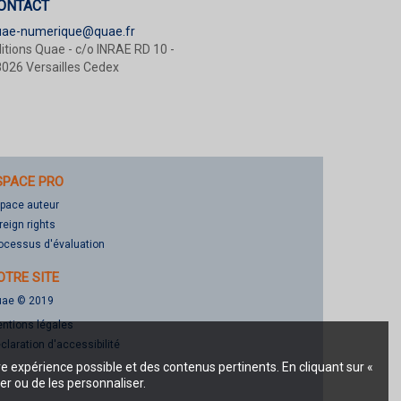
ONTACT
uae-numerique@quae.fr
itions Quae - c/o INRAE RD 10 -
026 Versailles Cedex
SPACE PRO
pace auteur
reign rights
ocessus d'évaluation
OTRE SITE
ae © 2019
ntions légales
claration d'accessibilité
re expérience possible et des contenus pertinents. En cliquant sur «
er ou de les personnaliser.