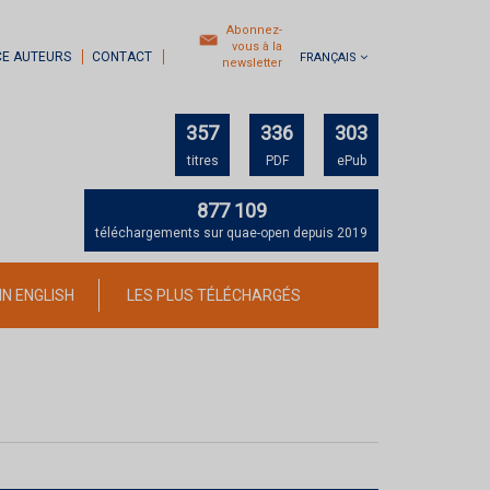
Abonnez-
vous à la
CE AUTEURS
CONTACT
FRANÇAIS
newsletter
357
336
303
titres
PDF
ePub
877 109
téléchargements sur quae-open depuis 2019
IN ENGLISH
LES PLUS TÉLÉCHARGÉS