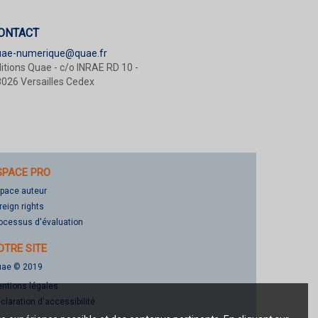
ONTACT
uae-numerique@quae.fr
itions Quae - c/o INRAE RD 10 -
026 Versailles Cedex
SPACE PRO
pace auteur
reign rights
ocessus d'évaluation
OTRE SITE
ae © 2019
ntions légales
claration d'accessibilité