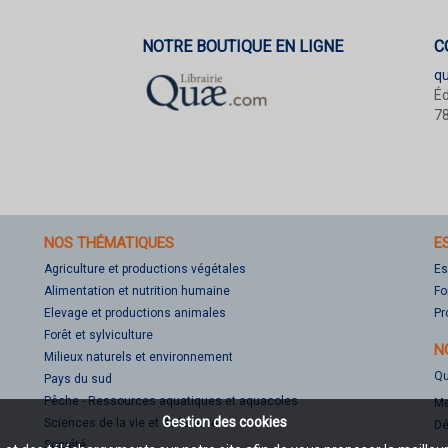
NOTRE BOUTIQUE EN LIGNE
C
q
Éd
78
NOS THÉMATIQUES
E
Agriculture et productions végétales
Es
Alimentation et nutrition humaine
Fo
Elevage et productions animales
Pr
Forêt et sylviculture
N
Milieux naturels et environnement
Qu
Pays du sud
Pêche - Ressources aquatiques et aquacoles
Me
Gestion des cookies
Sciences de la vie et de la terre
Dé
Société