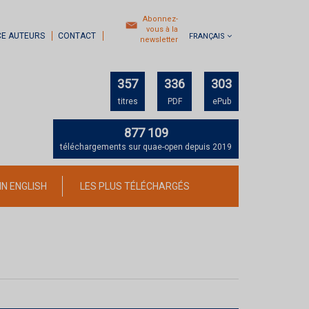
Abonnez-
vous à la
CE AUTEURS
CONTACT
FRANÇAIS
newsletter
357
336
303
titres
PDF
ePub
877 109
téléchargements sur quae-open depuis 2019
IN ENGLISH
LES PLUS TÉLÉCHARGÉS