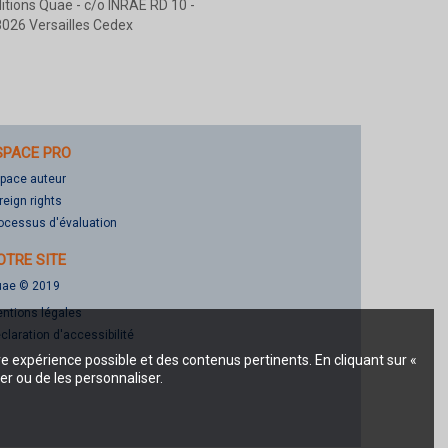
itions Quae - c/o INRAE RD 10 -
026 Versailles Cedex
SPACE PRO
pace auteur
reign rights
ocessus d'évaluation
OTRE SITE
ae © 2019
ntions légales
claration d'accessibilité
re expérience possible et des contenus pertinents. En cliquant sur «
er ou de les personnaliser.