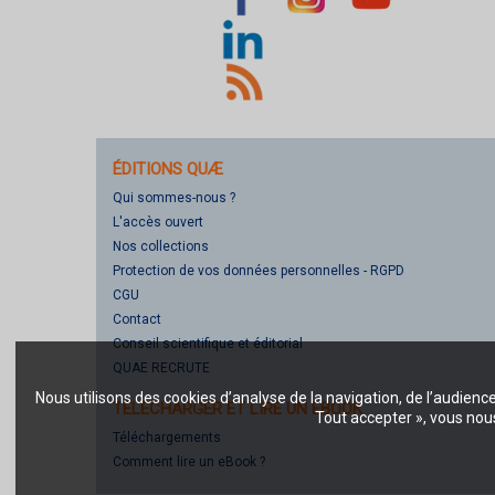
ÉDITIONS QUÆ
Qui sommes-nous ?
L'accès ouvert
Nos collections
Protection de vos données personnelles - RGPD
CGU
Contact
Conseil scientifique et éditorial
QUAE RECRUTE
Nous utilisons des cookies d’analyse de la navigation, de l’audienc
TÉLÉCHARGER ET LIRE UN EBOOK
Tout accepter », vous nous
Téléchargements
Comment lire un eBook ?