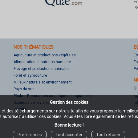
Éd
78
NOS THÉMATIQUES
E
Agriculture et productions végétales
Es
Alimentation et nutrition humaine
Fo
Elevage et productions animales
Pr
Forêt et sylviculture
N
Milieux naturels et environnement
Qu
Pays du sud
Pêche - Ressources aquatiques et aquacoles
Me
Gestion des cookies
Sciences de la vie et de la terre
Dé
Société
e et des téléchargements sur notre site afin de vous proposer la meilleu
Santé
 autorisez à utiliser ces cookies. Vous êtes libre également de les refus
Bonne lecture !
Préférences
Tout accepter
Tout refuser