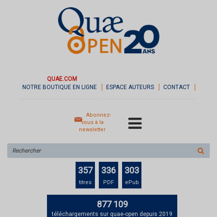
QUAE.COM
NOTRE BOUTIQUE EN LIGNE
ESPACE AUTEURS
CONTACT
Abonnez-
vous à la
newsletter
Rechercher
sur
le
357
336
303
site
titres
PDF
ePub
877 109
téléchargements sur quae-open depuis 2019