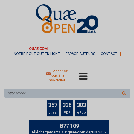
QUAE.COM
NOTRE BOUTIQUE EN LIGNE
ESPACE AUTEURS
CONTACT
Abonnez-
vous à la
newsletter
Rechercher
sur
le
357
336
303
site
titres
PDF
ePub
877 109
téléchargements sur quae-open depuis 2019