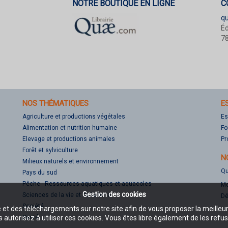
NOTRE BOUTIQUE EN LIGNE
C
q
Éd
78
NOS THÉMATIQUES
E
Agriculture et productions végétales
Es
Alimentation et nutrition humaine
Fo
Elevage et productions animales
Pr
Forêt et sylviculture
N
Milieux naturels et environnement
Qu
Pays du sud
Pêche - Ressources aquatiques et aquacoles
Me
Gestion des cookies
Sciences de la vie et de la terre
Dé
Société
e et des téléchargements sur notre site afin de vous proposer la meilleu
Santé
 autorisez à utiliser ces cookies. Vous êtes libre également de les refus