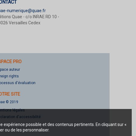
ONTACT
uae-numerique@quae.fr
itions Quae - c/o INRAE RD 10 -
026 Versailles Cedex
SPACE PRO
pace auteur
reign rights
ocessus d'évaluation
OTRE SITE
ae © 2019
ntions légales
claration d'accessibilité
re expérience possible et des contenus pertinents. En cliquant sur «
er ou de les personnaliser.