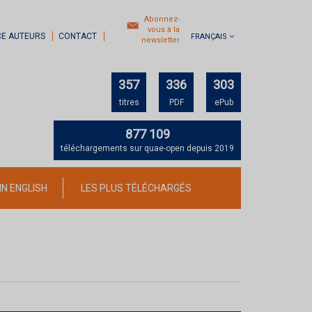
Abonnez-
vous à la
CE AUTEURS
CONTACT
FRANÇAIS
newsletter
357
336
303
titres
PDF
ePub
877 109
téléchargements sur quae-open depuis 2019
IN ENGLISH
LES PLUS TÉLÉCHARGÉS