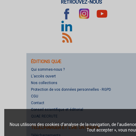
RETROUVEZ-NOUS
ÉDITIONS QUÆ
Qui sommes-nous ?
L'accès ouvert
Nos collections
Protection de vos données personnelles - RGPD
CGU
Contact
Conseil scientifique et éditorial
QUAE RECRUTE
Nous utilisons des cookies d’analyse de la navigation, de l’audienc
TÉLÉCHARGER ET LIRE UN EBOOK
Tout accepter », vous nous
Téléchargements