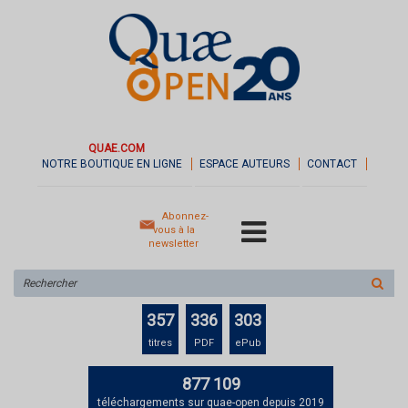
QUAE.COM
NOTRE BOUTIQUE EN LIGNE
ESPACE AUTEURS
CONTACT
Abonnez-
vous à la
newsletter
Rechercher
sur
le
357
336
303
site
titres
PDF
ePub
877 109
téléchargements sur quae-open depuis 2019