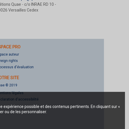
itions Quae - c/o INRAE RD 10 -
026 Versailles Cedex
SPACE PRO
pace auteur
reign rights
ocessus d'évaluation
OTRE SITE
ae © 2019
ntions légales
claration d'accessibilité
re expérience possible et des contenus pertinents. En cliquant sur «
er ou de les personnaliser.