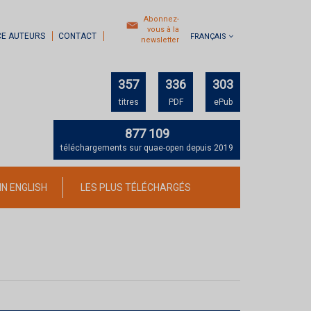
Abonnez-
vous à la
CE AUTEURS
CONTACT
FRANÇAIS
newsletter
357
336
303
titres
PDF
ePub
877 109
téléchargements sur quae-open depuis 2019
IN ENGLISH
LES PLUS TÉLÉCHARGÉS