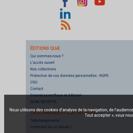
ÉDITIONS QUÆ
Qui sommes-nous ?
L'accès ouvert
Nos collections
Protection de vos données personnelles - RGPD
CGU
Contact
Conseil scientifique et éditorial
QUAE RECRUTE
Nous utilisons des cookies d’analyse de la navigation, de l’audienc
TÉLÉCHARGER ET LIRE UN EBOOK
Tout accepter », vous nous
Téléchargements
Comment lire un eBook ?