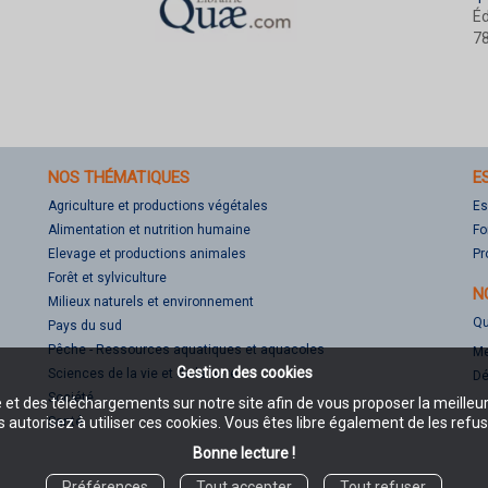
Éd
78
NOS THÉMATIQUES
E
Agriculture et productions végétales
Es
Alimentation et nutrition humaine
Fo
Elevage et productions animales
Pr
Forêt et sylviculture
N
Milieux naturels et environnement
Qu
Pays du sud
Pêche - Ressources aquatiques et aquacoles
Me
Gestion des cookies
Sciences de la vie et de la terre
Dé
Société
e et des téléchargements sur notre site afin de vous proposer la meilleu
Santé
 autorisez à utiliser ces cookies. Vous êtes libre également de les refus
Bonne lecture !
Préférences
Tout accepter
Tout refuser