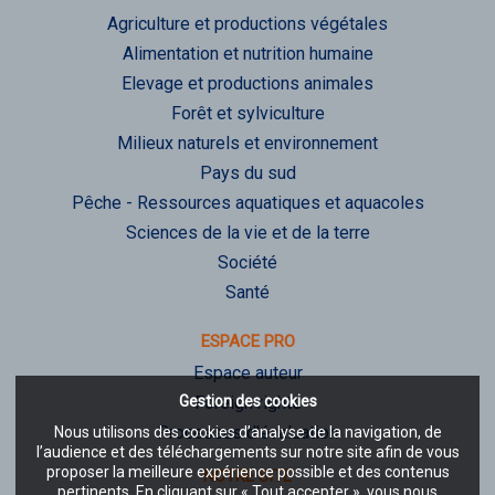
Agriculture et productions végétales
Alimentation et nutrition humaine
Elevage et productions animales
Forêt et sylviculture
Milieux naturels et environnement
Pays du sud
Pêche - Ressources aquatiques et aquacoles
Sciences de la vie et de la terre
Société
Santé
ESPACE PRO
Espace auteur
Gestion des cookies
Foreign rights
Processus d'évaluation
Nous utilisons des cookies d’analyse de la navigation, de
l’audience et des téléchargements sur notre site afin de vous
proposer la meilleure expérience possible et des contenus
NOTRE SITE
pertinents. En cliquant sur « Tout accepter », vous nous