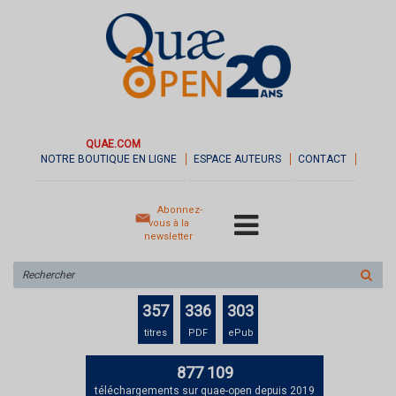
QUAE.COM
NOTRE BOUTIQUE EN LIGNE
ESPACE AUTEURS
CONTACT
Abonnez-
vous à la
newsletter
Rechercher
sur
le
357
336
303
site
titres
PDF
ePub
877 109
téléchargements sur quae-open depuis 2019