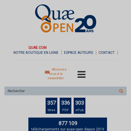
QUAE.COM
NOTRE BOUTIQUE EN LIGNE
ESPACE AUTEURS
CONTACT
Abonnez-
vous à la
newsletter
Rechercher
sur
le
357
336
303
site
titres
PDF
ePub
877 109
téléchargements sur quae-open depuis 2019