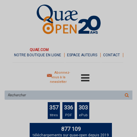
QUAE.COM
NOTRE BOUTIQUE EN LIGNE
ESPACE AUTEURS
CONTACT
Abonnez-
vous à la
newsletter
Rechercher
sur
le
357
336
303
site
titres
PDF
ePub
877 109
téléchargements sur quae-open depuis 2019