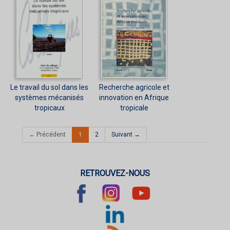
Le travail du sol dans les
Recherche agricole et
systèmes mécanisés
innovation en Afrique
tropicaux
tropicale
(current)
← Précédent
1
2
Suivant →
RETROUVEZ-NOUS