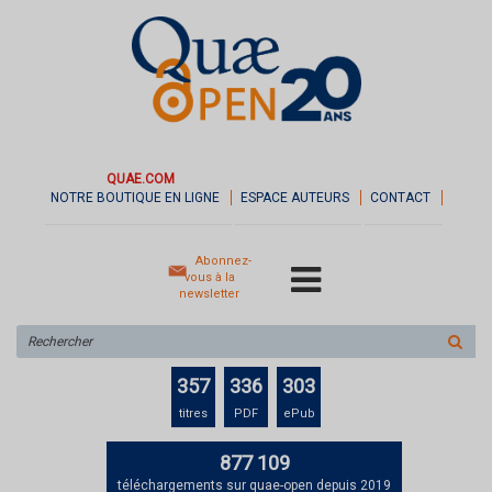
QUAE.COM
NOTRE BOUTIQUE EN LIGNE
ESPACE AUTEURS
CONTACT
Abonnez-
vous à la
newsletter
Rechercher
sur
le
357
336
303
site
titres
PDF
ePub
877 109
téléchargements sur quae-open depuis 2019