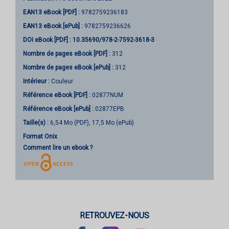
EAN13 eBook [PDF] :
9782759236183
EAN13 eBook [ePub] :
9782759236626
DOI eBook [PDF] :
10.35690/978-2-7592-3618-3
Nombre de pages
eBook [PDF]
:
312
Nombre de pages
eBook [ePub]
:
312
Intérieur :
Couleur
Référence eBook [PDF] :
02877NUM
Référence eBook [ePub] :
02877EPB
Taille(s) :
6,54 Mo (PDF), 17,5 Mo (ePub)
Format Onix
Comment lire un ebook ?
RETROUVEZ-NOUS