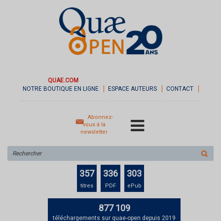
QUAE.COM
NOTRE BOUTIQUE EN LIGNE
ESPACE AUTEURS
CONTACT
Abonnez-
vous à la
newsletter
Rechercher
sur
le
357
336
303
site
titres
PDF
ePub
877 109
téléchargements sur quae-open depuis 2019