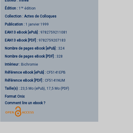
Éditeur :
Irstea
re
Édition :
1
édition
Collection :
Actes de Colloques
Publication :
1 janvier 1999
EAN13 eBook [ePub] :
9782759211081
EAN13 eBook [PDF] :
9782759207183
Nombre de pages
eBook [ePub]
:
324
Nombre de pages
eBook [PDF]
:
328
Intérieur :
Bichromie
Référence eBook [ePub] :
CF5141EPB
Référence eBook [PDF] :
CF5141NUM
Taille(s) :
23,5 Mo (ePub), 17,5 Mo (PDF)
Format Onix
Comment lire un ebook ?