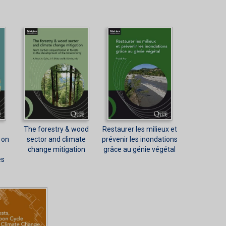
The forestry & wood
Restaurer les milieux et
 on
sector and climate
prévenir les inondations
change mitigation
grâce au génie végétal
es