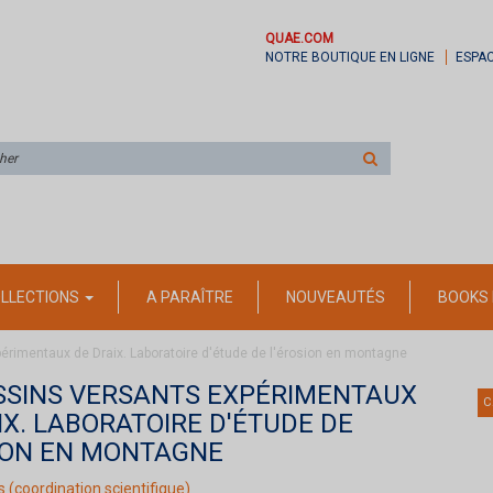
QUAE.COM
NOTRE BOUTIQUE EN LIGNE
ESPA
Rechercher
sur
le
site
LLECTIONS
A PARAÎTRE
NOUVEAUTÉS
BOOKS 
érimentaux de Draix. Laboratoire d'étude de l'érosion en montagne
SSINS VERSANTS EXPÉRIMENTAUX
C
IX. LABORATOIRE D'ÉTUDE DE
ION EN MONTAGNE
s
(coordination scientifique)