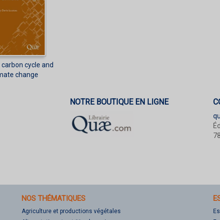
, carbon cycle and
imate change
NOTRE BOUTIQUE EN LIGNE
C
q
Éd
78
NOS THÉMATIQUES
E
Agriculture et productions végétales
Es