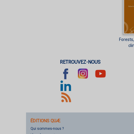
Forests
cl
RETROUVEZ-NOUS
ÉDITIONS QUÆ
Qui sommes-nous ?