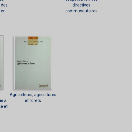
n des
directives
 en
communautaires
Agriculteurs, agricultures
ue à
et forêts
ce et