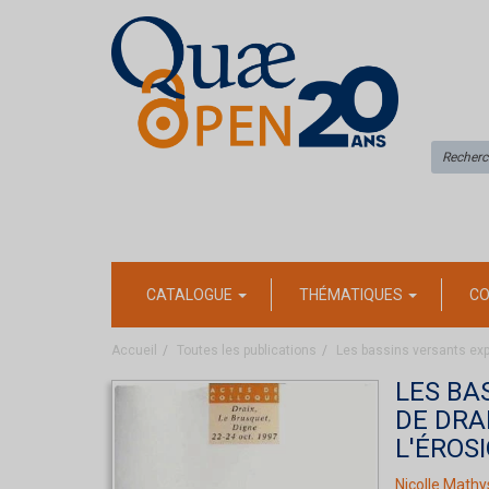
CATALOGUE
THÉMATIQUES
CO
Accueil
Toutes les publications
Les bassins versants exp
LES BA
DE DRA
L'ÉROS
Nicolle Mathy