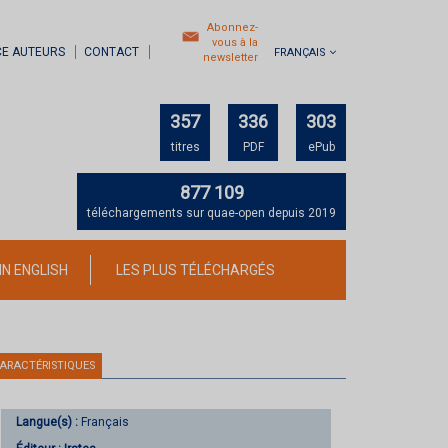
Abonnez-
vous à la
CE AUTEURS
CONTACT
FRANÇAIS
newsletter
357
336
303
titres
PDF
ePub
877 109
téléchargements sur quae-open depuis 2019
IN ENGLISH
LES PLUS TÉLÉCHARGÉS
ARACTÉRISTIQUES
Langue(s) :
Français