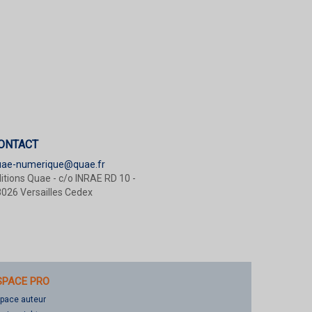
ONTACT
uae-numerique@quae.fr
itions Quae - c/o INRAE RD 10 -
026 Versailles Cedex
SPACE PRO
pace auteur