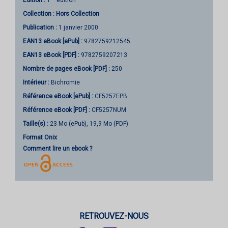
Édition :
1
édition
Collection :
Hors Collection
Publication :
1 janvier 2000
EAN13 eBook [ePub] :
9782759212545
EAN13 eBook [PDF] :
9782759207213
Nombre de pages
eBook [PDF]
:
250
Intérieur :
Bichromie
Référence eBook [ePub] :
CF5257EPB
Référence eBook [PDF] :
CF5257NUM
Taille(s) :
23 Mo (ePub), 19,9 Mo (PDF)
Format Onix
Comment lire un ebook ?
RETROUVEZ-NOUS