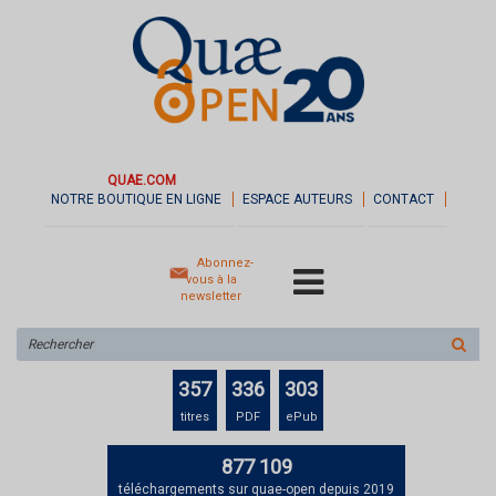
QUAE.COM
NOTRE BOUTIQUE EN LIGNE
ESPACE AUTEURS
CONTACT
Abonnez-
vous à la
newsletter
Rechercher
sur
le
357
336
303
site
titres
PDF
ePub
877 109
téléchargements sur quae-open depuis 2019