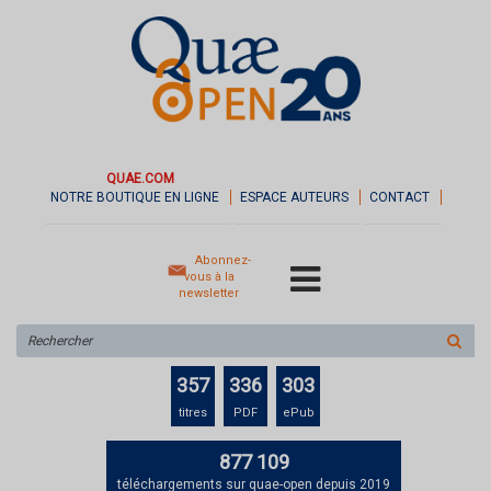
QUAE.COM
NOTRE BOUTIQUE EN LIGNE
ESPACE AUTEURS
CONTACT
Abonnez-
vous à la
newsletter
Rechercher
sur
le
357
336
303
site
titres
PDF
ePub
877 109
téléchargements sur quae-open depuis 2019