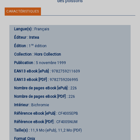
des poissons
CARACTÉRISTIQUES
Langue(s) :
Français
Éditeur :
Irstea
re
Édition :
1
édition
Collection :
Hors Collection
Publication :
5 novembre 1999
EAN13 eBook [ePub] :
9782759211609
EAN13 eBook [PDF] :
9782759206995
Nombre de pages
eBook [ePub]
:
226
Nombre de pages
eBook [PDF]
:
226
Intérieur :
Bichromie
Référence eBook [ePub] :
CF4005EPB
Référence eBook [PDF] :
CF4005NUM
Taille(s) :
11,9 Mo (ePub), 11,2 Mo (PDF)
Format Onix