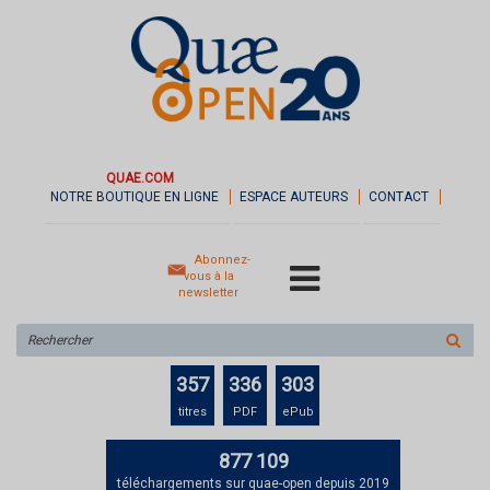
QUAE.COM
NOTRE BOUTIQUE EN LIGNE
ESPACE AUTEURS
CONTACT
Abonnez-
vous à la
newsletter
Rechercher
sur
le
357
336
303
site
titres
PDF
ePub
877 109
téléchargements sur quae-open depuis 2019