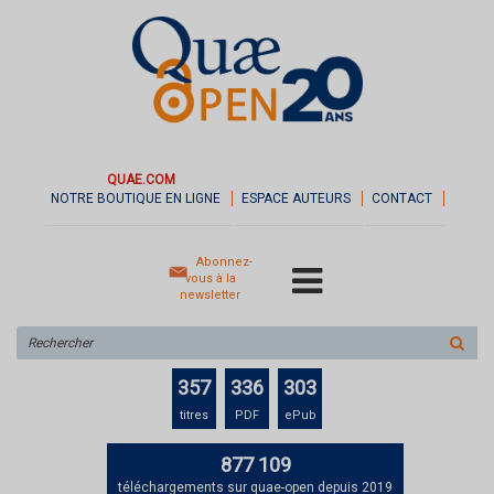
QUAE.COM
NOTRE BOUTIQUE EN LIGNE
ESPACE AUTEURS
CONTACT
Abonnez-
vous à la
newsletter
Rechercher
sur
le
357
336
303
site
titres
PDF
ePub
877 109
téléchargements sur quae-open depuis 2019