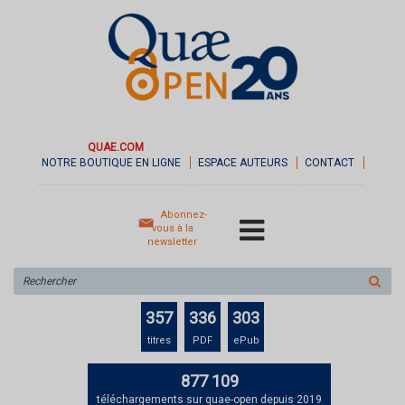
QUAE.COM
NOTRE BOUTIQUE EN LIGNE
ESPACE AUTEURS
CONTACT
Abonnez-
vous à la
newsletter
Rechercher
sur
le
357
336
303
site
titres
PDF
ePub
877 109
téléchargements sur quae-open depuis 2019