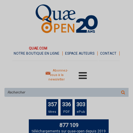
QUAE.COM
NOTRE BOUTIQUE EN LIGNE
ESPACE AUTEURS
CONTACT
Abonnez-
vous à la
newsletter
Rechercher
sur
le
357
336
303
site
titres
PDF
ePub
877 109
téléchargements sur quae-open depuis 2019