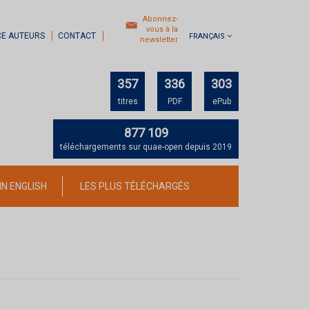
Abonnez-
vous à la
CE AUTEURS
CONTACT
FRANÇAIS
newsletter
357
336
303
titres
PDF
ePub
877 109
téléchargements sur quae-open depuis 2019
IN ENGLISH
LES PLUS TÉLÉCHARGÉS