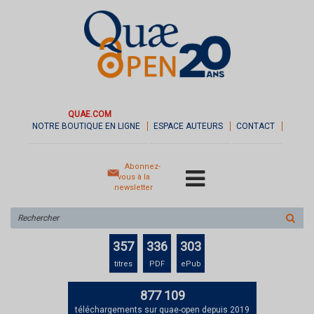
QUAE.COM
NOTRE BOUTIQUE EN LIGNE
ESPACE AUTEURS
CONTACT
Abonnez-
vous à la
newsletter
Rechercher
sur
le
357
336
303
site
titres
PDF
ePub
877 109
téléchargements sur quae-open depuis 2019